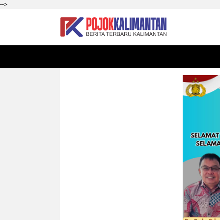
-->
HOME
SEKADAU
KALBAR
PONTIANAK
SI