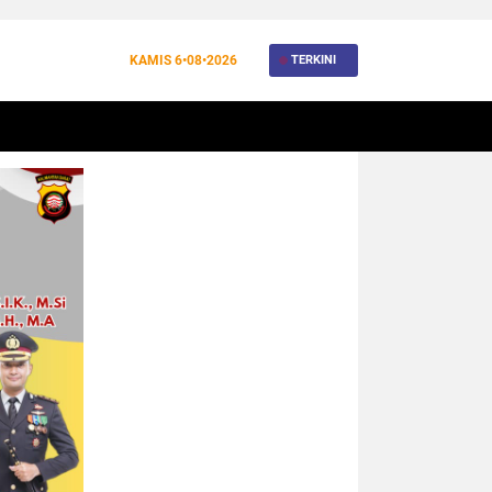
KAMIS
6•08•2026
TERKINI
BANJIR
BUDAYA
WISATA