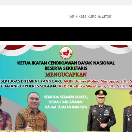
NTANG
PERISTIWA
HUKUM
OLAHRAGA
KESEHATAN
PEMKAB