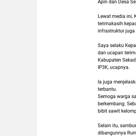
Apin dan Desa Se
Lewat media ini,
terimakasih kep
infrastruktur jug
Saya selaku Kep
dan ucapan terim
Kabupaten Sekad
IP3K, ucapnya.
Ia juga menjelas
terbantu.
Semoga warga say
berkembang. Seba
bibit sawit kelom
Selain itu, samb
dibangunnya Rum