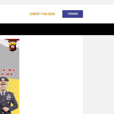
JUM'AT
7•08•2026
TERKINI
BANJIR
BUDAYA
WISATA