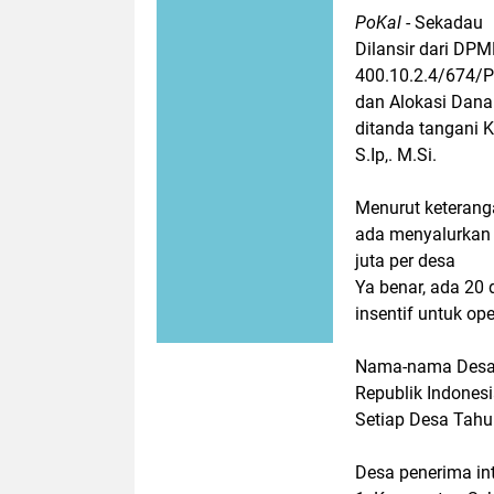
PoKal
- Sekadau
Dilansir dari DP
400.10.2.4/674/P
dan Alokasi Dana
ditanda tangani 
S.Ip,. M.Si.
Menurut keteran
ada menyalurkan 
juta per desa
Ya benar, ada 20
insentif untuk ope
Nama-nama Desa 
Republik Indones
Setiap Desa Tahu
Desa penerima in