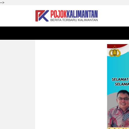
-->
HOME
SEKADAU
KALBAR
PONTIANAK
SI