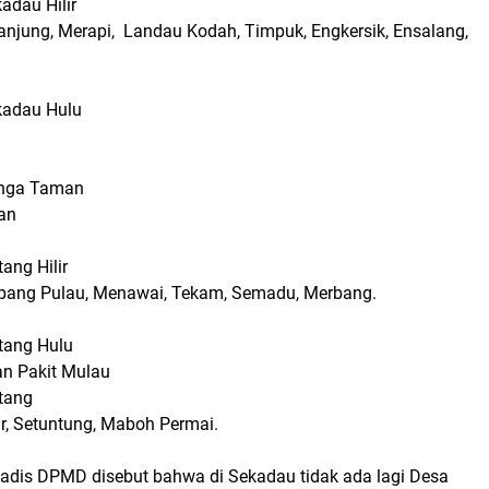
adau Hilir
njung, Merapi, Landau Kodah, Timpuk, Engkersik, Ensalang,
kadau Hulu
anga Taman
an
ang Hilir
pang Pulau, Menawai, Tekam, Semadu, Merbang.
itang Hulu
n Pakit Mulau
itang
, Setuntung, Maboh Permai.
Kadis DPMD disebut bahwa di Sekadau tidak ada lagi Desa