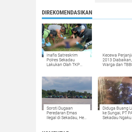
DIREKOMENDASIKAN
Inafis Satreskrim
Kecewa Perjanj
Polres Sekadau
2013 Diabaikan,
Lakukan Olah TKP
Warga dan TBB
Penemuan Mayat di
Geruduk Kantor
Dusun Selabi
AAL: Beri Tengg
Hingga 7 Juli a
Kantor Disegel!
Soroti Dugaan
Diduga Buang 
Peredaran Emas
ke Sungai, PT 
Ilegal di Sekadau, Heri
Sekadau Ngaku
Yakop Desak Aparat
Sudah Sesuai B
Tindak Tegas
Mutu
Penampung Hasil