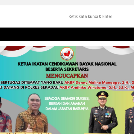
NTANG
PERISTIWA
HUKUM
OLAHRAGA
KESEHATAN
PEMKAB