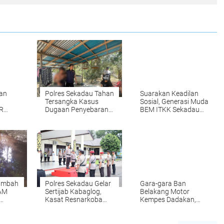
ian
Polres Sekadau Tahan
Suarakan Keadilan
Tersangka Kasus
Sosial, Generasi Muda
R
Dugaan Penyebaran
BEM ITKK Sekadau
 PT
Konten Pornografi
Desak Pemerintah
at
Benahi Sektor Sawit
tau
Limbah
Polres Sekadau Gelar
Gara-gara Ban
PAM
Sertijab Kabaglog,
Belakang Motor
Kasat Resnarkoba
Kempes Dadakan,
aku
dan Kasi Humas
Seorang Pengendara
di Entada Sekadau
Jadi Korban Tabrakan