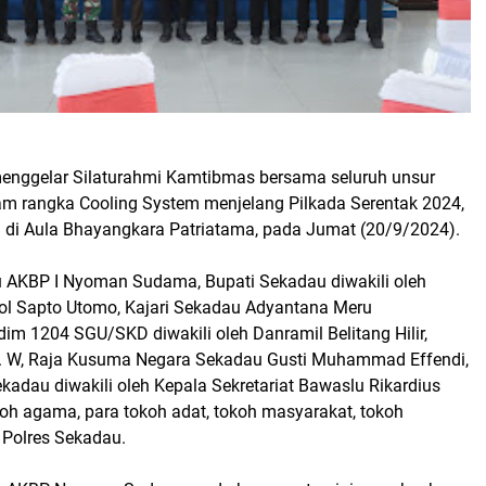
enggelar Silaturahmi Kamtibmas bersama seluruh unsur
lam rangka Cooling System menjelang Pilkada Serentak 2024,
 di Aula Bhayangkara Patriatama, pada Jumat (20/9/2024).
 AKBP I Nyoman Sudama, Bupati Sekadau diwakili oleh
l Sapto Utomo, Kajari Sekadau Adyantana Meru
im 1204 SGU/SKD diwakili oleh Danramil Belitang Hilir,
 F. W, Raja Kusuma Negara Sekadau Gusti Muhammad Effendi,
adau diwakili oleh Kepala Sekretariat Bawaslu Rikardius
koh agama, para tokoh adat, tokoh masyarakat, tokoh
 Polres Sekadau.