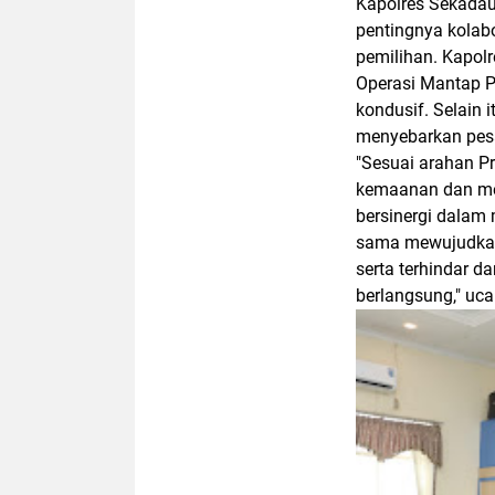
Kapolres Sekada
pentingnya kolab
pemilihan. Kapo
Operasi Mantap P
kondusif. Selain
menyebarkan pesa
"Sesuai arahan P
kemaanan dan me
bersinergi dalam
sama mewujudka
serta terhindar 
berlangsung," u