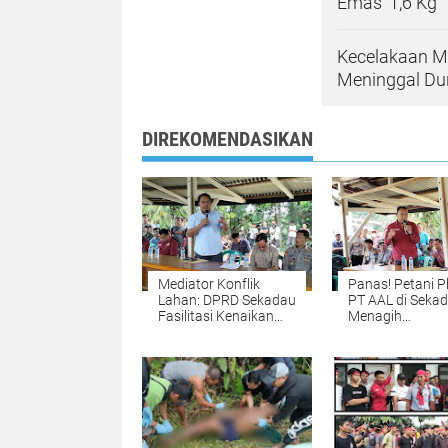
Emas' 1,6 Kg
Kecelakaan M
Meninggal Du
DIREKOMENDASIKAN
​Mediator Konflik
Panas! Petani 
Lahan: DPRD Sekadau
PT AAL di Seka
Fasilitasi Kenaikan
Menagih
Bagi Hasil Petani dan
Transparansi Ba
Perusahaan Sawit
Hasil