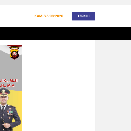
KAMIS
6•08•2026
TERKINI
BANJIR
BUDAYA
WISATA