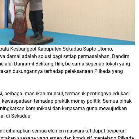
epala Kesbangpol Kabupaten Sekadau Sapto Utomo,
 damai adalah solusi bagi setiap permasalahan. Dandim
lalui Danramil Belitang Hilir, bersama segenap tokoh yang
takan dukungannya terhadap pelaksanaan Pilkada yang
si, berbagai masukan muncul, termasuk pentingnya edukasi
 kewaspadaan terhadap praktik money politik. Semua pihak
eningkatkan komunikasi dan kerjasama guna mewujudkan
ai di Sekadau.
 ini, diharapkan semua elemen masyarakat dapat berperan
iptakan suasana yang aman dan kondusif menjelang Pilkada