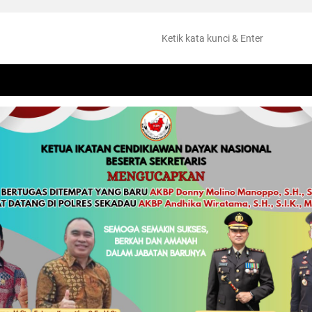
NTANG
PERISTIWA
HUKUM
OLAHRAGA
KESEHATAN
PEMKAB