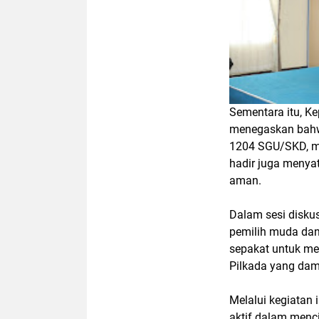
Sementara itu, K
menegaskan bahwa
1204 SGU/SKD, me
hadir juga menya
aman.
Dalam sesi disku
pemilih muda dan
sepakat untuk m
Pilkada yang dam
Melalui kegiatan
aktif dalam menc