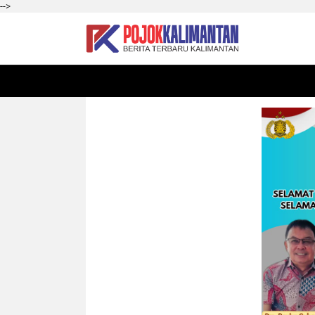
-->
HOME
SEKADAU
KALBAR
PONTIANAK
SI