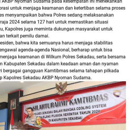
u AKBP Nyoman Sudama pada kesempatan ini menekankan
orasi untuk menjaga keamanan dan ketertiban selama proses
lres menyampaikan bahwa Polres sedang melaksanakan
raja 2024 selama 127 hari untuk memastikan situasi
 itu, Kapolres juga meminta dukungan masyarakat untuk
n terkait pemilu damai.
residen, bahwa kita semuanya harus menjaga stabilitas
ngawal agenda-agenda Nasional, berharap untuk bisa
 menjaga keamanan di Wilkum Polres Sekadau, serta bersama
n Kabupaten Sekadau dalam keadaan aman dan nyaman
dari bergagai gangguan Kamtibmas selama tahapan pilkada
cap Kapolres Sekadau AKBP Nyoman Sudama.