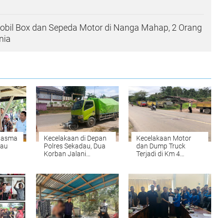
obil Box dan Sepeda Motor di Nanga Mahap, 2 Orang
nia
Plasma
Kecelakaan di Depan
Kecelakaan Motor
dau
Polres Sekadau, Dua
dan Dump Truck
Korban Jalani
Terjadi di Km 4
gi
Perawatan Medis
Sekadau, Satu
Pengendara Terluka