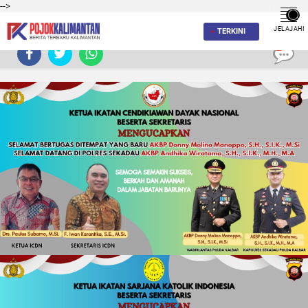
-->
JELAJAHI
TERKINI
0