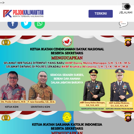
-->
JELAJAHI
TERKINI
0