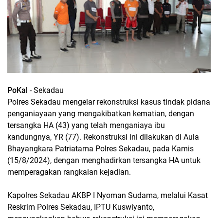
PoKal
- Sekadau
Polres Sekadau mengelar rekonstruksi kasus tindak pidana
penganiayaan yang mengakibatkan kematian, dengan
tersangka HA (43) yang telah menganiaya ibu
kandungnya, YR (77). Rekonstruksi ini dilakukan di Aula
Bhayangkara Patriatama Polres Sekadau, pada Kamis
(15/8/2024), dengan menghadirkan tersangka HA untuk
memperagakan rangkaian kejadian.
Kapolres Sekadau AKBP I Nyoman Sudama, melalui Kasat
Reskrim Polres Sekadau, IPTU Kuswiyanto,