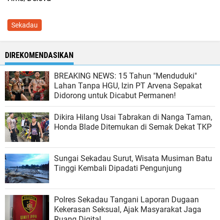
Sekadau
DIREKOMENDASIKAN
BREAKING NEWS: 15 Tahun "Menduduki"
Lahan Tanpa HGU, Izin PT Arvena Sepakat
Didorong untuk Dicabut Permanen!
Dikira Hilang Usai Tabrakan di Nanga Taman,
Honda Blade Ditemukan di Semak Dekat TKP
Sungai Sekadau Surut, Wisata Musiman Batu
Tinggi Kembali Dipadati Pengunjung
Polres Sekadau Tangani Laporan Dugaan
Kekerasan Seksual, Ajak Masyarakat Jaga
Ruang Digital