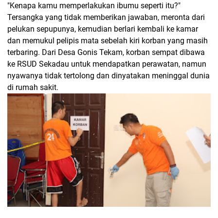
"Kenapa kamu memperlakukan ibumu seperti itu?"
Tersangka yang tidak memberikan jawaban, meronta dari
pelukan sepupunya, kemudian berlari kembali ke kamar
dan memukul pelipis mata sebelah kiri korban yang masih
terbaring. Dari Desa Gonis Tekam, korban sempat dibawa
ke RSUD Sekadau untuk mendapatkan perawatan, namun
nyawanya tidak tertolong dan dinyatakan meninggal dunia
di rumah sakit.