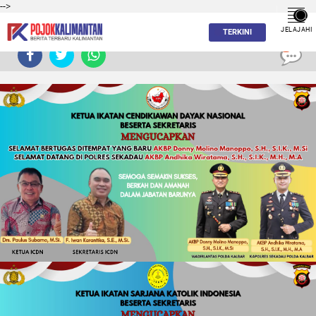
-->
JELAJAHI
TERKINI
0