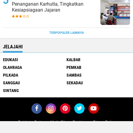
Penanganan Karhutla, Tingkatkan
Kesiapsiagaan Jajaran
TERPOPULER LAINNYA
JELAJAHI
EDUKASI
KALBAR
OLAHRAGA
PEMKAB
PILKADA
SAMBAS
SANGGAU
SEKADAU
SINTANG
Redaksi
Pedoman Media Siber
Disclaimer
Privacy Policy
Copyright ©
2026 POJOKKALIMANTAN.COM
Premium