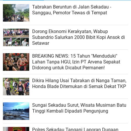
Tabrakan Beruntun di Jalan Sekadau -
Sanggau, Pemotor Tewas di Tempat
Dorong Ekonomi Kerakyatan, Wabup
Subandrio Salurkan 2000 Bibit Kopi Ansok di
Setawar
BREAKING NEWS: 15 Tahun "Menduduki"
Lahan Tanpa HGU, Izin PT Arvena Sepakat
Didorong untuk Dicabut Permanen!
Dikira Hilang Usai Tabrakan di Nanga Taman,
Honda Blade Ditemukan di Semak Dekat TKP
Sungai Sekadau Surut, Wisata Musiman Batu
Tinggi Kembali Dipadati Pengunjung
Polres Sekadau Tangani Laporan Dugaan