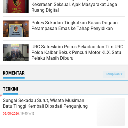
Kekerasan Seksual, Ajak Masyarakat Jaga
Ruang Digital
Polres Sekadau Tingkatkan Kasus Dugaan
Perampasan Emas ke Tahap Penyidikan
URC Satreskrim Polres Sekadau dan Tim URC
Polda Kalbar Bekuk Pencuri Motor KLX, Satu
Pelaku Masih Diburu
KOMENTAR
Tampilkan
TERKINI
Sungai Sekadau Surut, Wisata Musiman
Batu Tinggi Kembali Dipadati Pengunjung
08/08/2026,
19:40 WIB