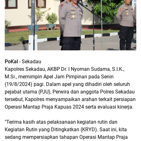
PoKal
- Sekadau
Kapolres Sekadau, AKBP Dr. I Nyoman Sudama, S.I.K.,
M.Si., memimpin Apel Jam Pimpinan pada Senin
(19/8/2024) pagi. Dalam apel yang dihadiri oleh seluruh
pejabat utama (PJU), Perwira dan anggota Polres Sekadau
tersebut, Kapolres menyampaikan arahan terkait persiapan
Operasi Mantap Praja Kapuas 2024 serta evaluasi kinerja.
"Terima kasih atas pelaksanaan kegiatan rutin dan
Kegiatan Rutin yang Ditingkatkan (KRYD). Saat ini, kita
sedang mempersiapkan tahapan Operasi Mantap Praja