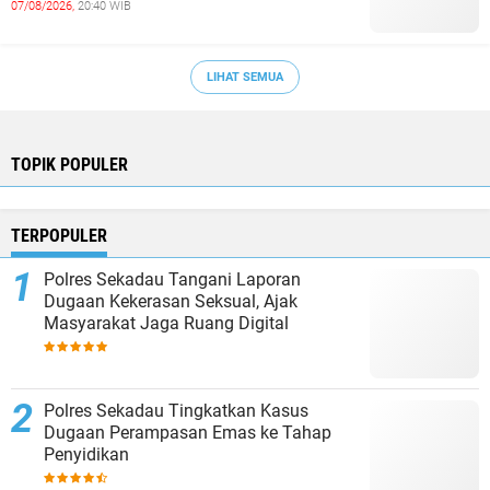
07/08/2026,
20:40 WIB
LIHAT SEMUA
TOPIK POPULER
TERPOPULER
Polres Sekadau Tangani Laporan
Dugaan Kekerasan Seksual, Ajak
Masyarakat Jaga Ruang Digital
Polres Sekadau Tingkatkan Kasus
Dugaan Perampasan Emas ke Tahap
Penyidikan