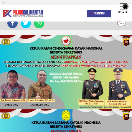
-->
JELAJAHI
TERKINI
0