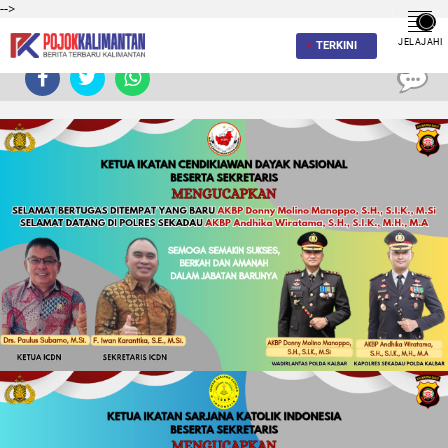
-->
JELAJAHI
TERKINI
0