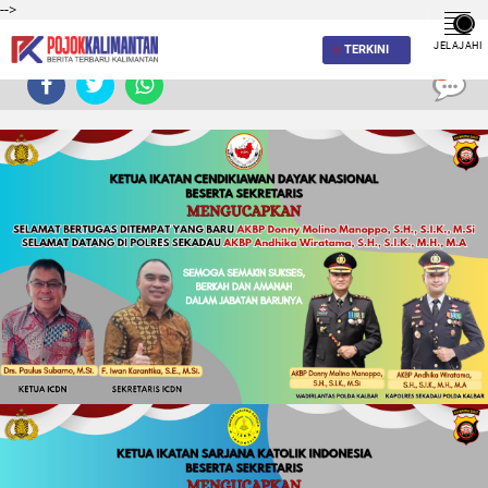
-->
JELAJAHI
TERKINI
0