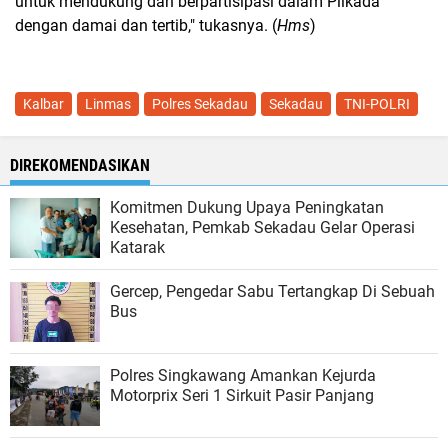
untuk mendukung dan berpartisipasi dalam Pilkada
dengan damai dan tertib," tukasnya. (
Hms
)
Kalbar
Linmas
Polres Sekadau
Sekadau
TNI-POLRI
DIREKOMENDASIKAN
Komitmen Dukung Upaya Peningkatan
Kesehatan, Pemkab Sekadau Gelar Operasi
Katarak
Gercep, Pengedar Sabu Tertangkap Di Sebuah
Bus
Polres Singkawang Amankan Kejurda
Motorprix Seri 1 Sirkuit Pasir Panjang