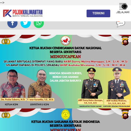
-->
JELAJAHI
TERKINI
0