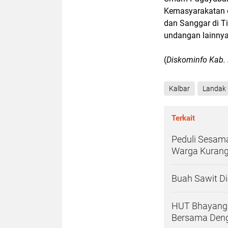
Kemasyarakatan 
dan Sanggar di T
undangan lainny
(
Diskominfo Kab.
Kalbar
Landak
Terkait
Peduli Sesam
Warga Kuran
Buah Sawit Dic
HUT Bhayangk
Bersama Deng