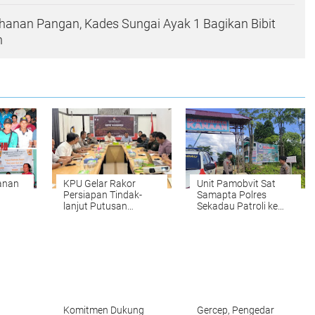
anan Pangan, Kades Sungai Ayak 1 Bagikan Bibit
n
anan
KPU Gelar Rakor
Unit Pamobvit Sat
Persiapan Tindak-
Samapta Polres
lanjut Putusan
Sekadau Patroli ke
yam &
Mahkamah Konstitusi
Agro Wisata Kanaan
Komitmen Dukung
Gercep, Pengedar