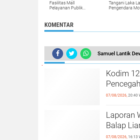
Fasilitas Mall
Tangani Laka L
Pelayanan Publik
Pengendara Mo
Landak
dengan Pejalan 
di Belitang Hilir
KOMENTAR
Samuel Lantik D
TERKINI
Kodim 12
Pencegaha
07/08/2026,
20:40 
Laporan W
Balap Lia
07/08/2026,
16:13 