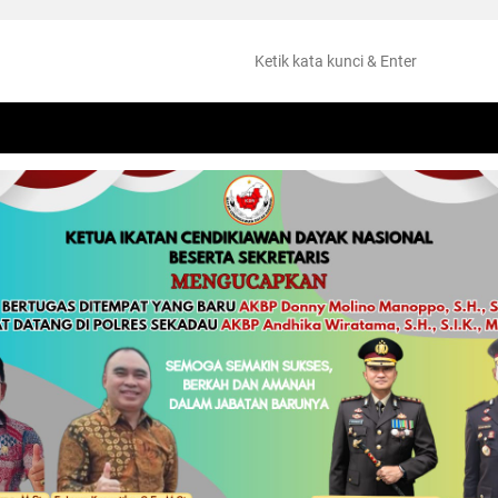
NTANG
PERISTIWA
HUKUM
OLAHRAGA
KESEHATAN
PEMKAB