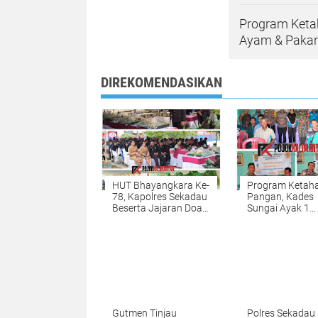
Program Ketah
Ayam & Paka
DIREKOMENDASIKAN
HUT Bhayangkara Ke-
Program Ketah
78, Kapolres Sekadau
Pangan, Kades
Beserta Jajaran Doa
Sungai Ayak 1
Bersama Dengan
Bagikan Bibit A
Para Anak Panti
Pakan
Asuhan & Jukir
Gutmen Tinjau
Polres Sekadau