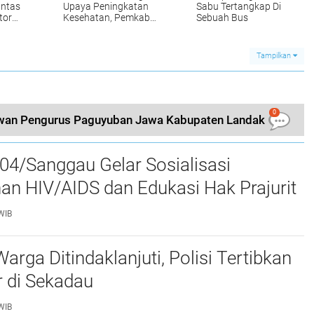
antas
Upaya Peningkatan
Sabu Tertangkap Di
tor
Kesehatan, Pemkab
Sebuah Bus
Kaki
Sekadau Gelar
Operasi Katarak
Tampilkan
0
ewan Pengurus Paguyuban Jawa Kabupaten Landak
04/Sanggau Gelar Sosialisasi
n HIV/AIDS dan Edukasi Hak Prajurit
WIB
arga Ditindaklanjuti, Polisi Tertibkan
r di Sekadau
WIB