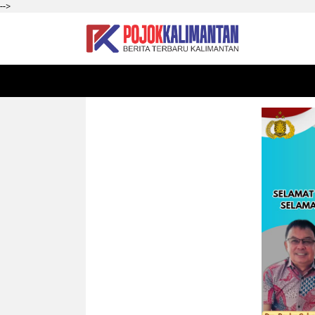
-->
HOME
SEKADAU
KALBAR
PONTIANAK
SI