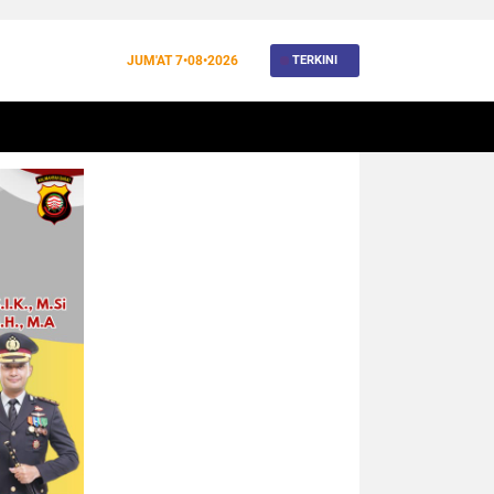
JUM'AT
7•08•2026
TERKINI
BANJIR
BUDAYA
WISATA