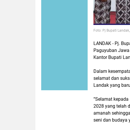
Foto: Pj Bupati Landa
LANDAK - Pj. Bup
Paguyuban Jawa K
Kantor Bupati La
Dalam kesempata
selamat dan suk
Landak yang baru 
“Selamat kepada
2028 yang telah 
amanah sehingga 
seni dan budaya 