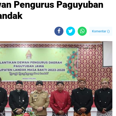
wan Pengurus Paguyuban
andak
Komentar (
)