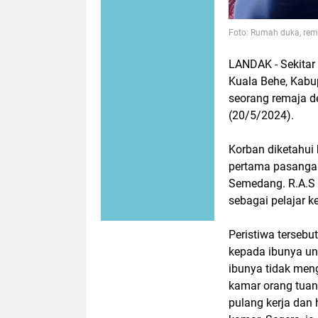
Foto: Rumah duka, rema
LANDAK - Sekitar
Kuala Behe, Kabup
seorang remaja d
(20/5/2024).
Korban diketahui 
pertama pasangan 
Semedang. R.A.S 
sebagai pelajar k
Peristiwa tersebu
kepada ibunya u
ibunya tidak meng
kamar orang tuany
pulang kerja dan 