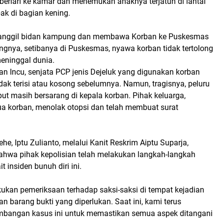
 berlari ke kamar dan menemukan anaknya terjatuh di lantai
ak di bagian kening.
anggil bidan kampung dan membawa Korban ke Puskesmas
ngnya, setibanya di Puskesmas, nyawa korban tidak tertolong
eninggal dunia.
n Incu, senjata PCP jenis Dejeluk yang digunakan korban
ak terisi atau kosong sebelumnya. Namun, tragisnya, peluru
ebut masih bersarang di kepala korban. Pihak keluarga,
ua korban, menolak otopsi dan telah membuat surat
he, Iptu Zulianto, melalui Kanit Reskrim Aiptu Suparja,
wa pihak kepolisian telah melakukan langkah-langkah
 insiden bunuh diri ini.
kukan pemeriksaan terhadap saksi-saksi di tempat kejadian
barang bukti yang diperlukan. Saat ini, kami terus
bangan kasus ini untuk memastikan semua aspek ditangani