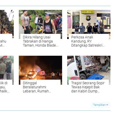
Dikira Hilang Usai
Perkosa Anak
rahu
Tabrakan di Nanga
Kandung, RY
BM
Taman, Honda Blade
Ditangkap Satreskrim
rbakar
Ditemukan di Semak
Polres Sekadau
Dekat TKP
ik di
Ditinggal
Tragis! Seorang Sopir
gau,
Bersilaturahmi
Tewas Kejepit Bak
halik
Lebaran, Rumah
dan Kabin Dump
 ke
Ludes Terbakar! Ini
Truck, Ini Penjelasan
Penjelasan Polres
Polres Sekadau
Sekadau
Tampilkan