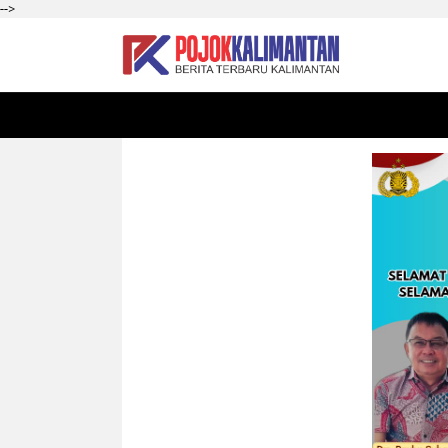
-->
HOME
SEKADAU
KALBAR
PONTIANAK
SI