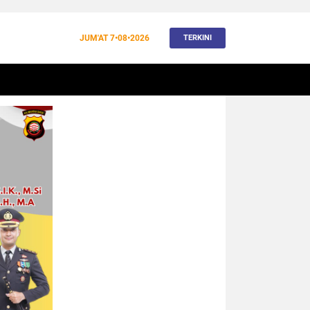
JUM'AT
7•08•2026
TERKINI
BANJIR
BUDAYA
WISATA