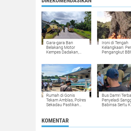
DIREKOMENDASIKAN
Gara-gara Ban
Ironi di Tengah
Belakang Motor
Kelangkaan: Pe
Kempes Dadakan,
Pengangkut B
Seorang Pengendara
Meledak dan Te
di Entada Sekadau
di DAS Barito
Jadi Korban Tabrakan
Maut
Rumah di Gonis
Bus Damri Terbal
Tekam Amblas, Polres
Penyeladi Sang
Sekadau Pastikan
Babinsa Sertu K
Tidak Ada Korban
Langsung Turun
Jiwa
TKP
KOMENTAR