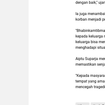
dengan baik," ujar
Ia juga menamba
korban menjadi pr
"Bhabinkamtibma
kepada keluarga 
keluarga bisa m
menghadapi situas
Aiptu Suparja me
memastikan senja
"Kepada masyarak
tempat yang aman
mencegah tragedi 