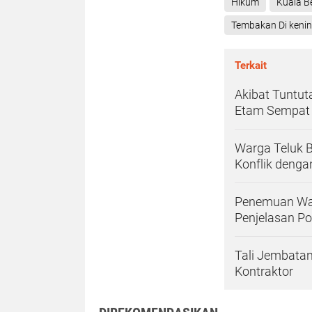
Hikum
Kuala B
Tembakan Di keni
Terkait
Akibat Tuntu
Etam Sempat 
Warga Teluk B
Konflik deng
Penemuan Warg
Penjelasan Pol
Tali Jembata
Kontraktor