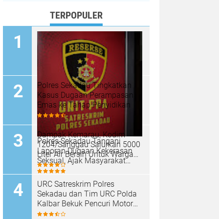
TERPOPULER
Polres Sekadau Tingkatkan
Kasus Dugaan Perampasan
Emas ke Tahap Penyidikan
Dampak Kemarau, Kodim
Polres Sekadau Tangani
1204/Sanggau Salurkan 5000
Laporan Dugaan Kekerasan
Liter Air Bersih Untuk Warga
Seksual, Ajak Masyarakat
Desa Entakai
Jaga Ruang Digital
URC Satreskrim Polres
Sekadau dan Tim URC Polda
Kalbar Bekuk Pencuri Motor
KLX, Satu Pelaku Masih