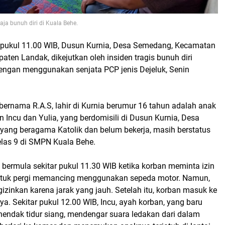
ja bunuh diri di Kuala Behe.
 pukul 11.00 WIB, Dusun Kurnia, Desa Semedang, Kecamatan
aten Landak, dikejutkan oleh insiden tragis bunuh diri
engan menggunakan senjata PCP jenis Dejeluk, Senin
bernama R.A.S, lahir di Kurnia berumur 16 tahun adalah anak
Incu dan Yulia, yang berdomisili di Dusun Kurnia, Desa
yang beragama Katolik dan belum bekerja, masih berstatus
elas 9 di SMPN Kuala Behe.
t bermula sekitar pukul 11.30 WIB ketika korban meminta izin
ntuk pergi memancing menggunakan sepeda motor. Namun,
izinkan karena jarak yang jauh. Setelah itu, korban masuk ke
a. Sekitar pukul 12.00 WIB, Incu, ayah korban, yang baru
hendak tidur siang, mendengar suara ledakan dari dalam