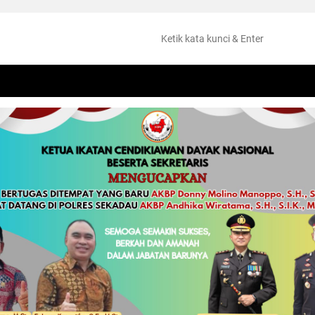
NTANG
PERISTIWA
HUKUM
OLAHRAGA
KESEHATAN
PEMKAB