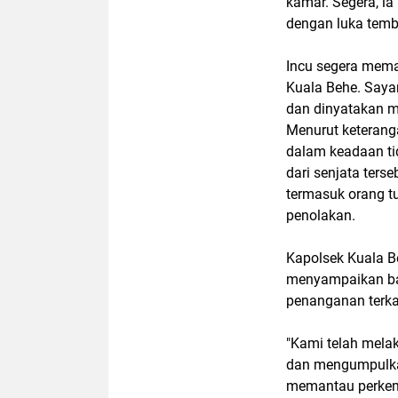
kamar. Segera, ia
dengan luka temb
Incu segera mem
Kuala Behe. Saya
dan dinyatakan m
Menurut keteranga
dalam keadaan tid
dari senjata ters
termasuk orang t
penolakan.
Kapolsek Kuala Be
menyampaikan bah
penanganan terkait
"Kami telah mela
dan mengumpulkan 
memantau perkem