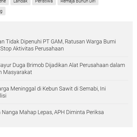
ehe
Landak
Peristiwa
Remaja Bunuh Diri
ng
tan Tidak Dipenuhi PT GAM, Ratusan Warga Bumi
Stop Aktivitas Perusahaan
ayur Duga Brimob Dijadikan Alat Perusahaan dalam
an Masyarakat
a Meninggal di Kebun Sawit di Semabi, Ini
isi
n Nanga Mahap Lepas, APH Diminta Periksa