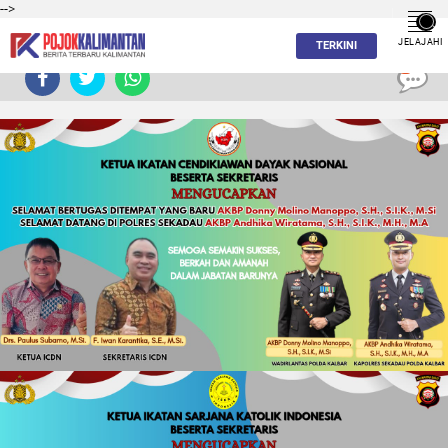
-->
JELAJAHI
TERKINI
0