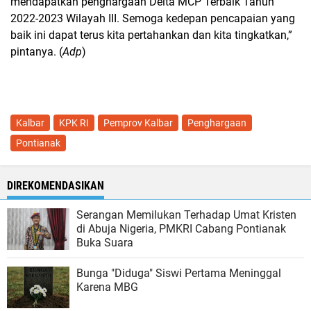
mendapatkan penghargaan Delta MCP Terbaik Tahun
2022-2023 Wilayah III. Semoga kedepan pencapaian yang
baik ini dapat terus kita pertahankan dan kita tingkatkan,”
pintanya. (
Adp
)
Kalbar
KPK RI
Pemprov Kalbar
Penghargaan
Pontianak
DIREKOMENDASIKAN
Serangan Memilukan Terhadap Umat Kristen
di Abuja Nigeria, PMKRI Cabang Pontianak
Buka Suara
Bunga "Diduga" Siswi Pertama Meninggal
Karena MBG