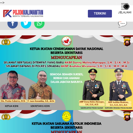
-->
JELAJAHI
TERKINI
0