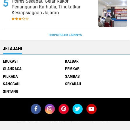
Polres Sekadau Gelar Rakor
Penanganan Karhutla, Tingkatkan
Kesiapsiagaan Jajaran
TERPOPULER LAINNYA
JELAJAHI
EDUKASI
KALBAR
OLAHRAGA
PEMKAB
PILKADA
SAMBAS
SANGGAU
SEKADAU
SINTANG
Redaksi
Pedoman Media Siber
Disclaimer
Privacy Policy
Copyright ©
2026 POJOKKALIMANTAN.COM
Premium