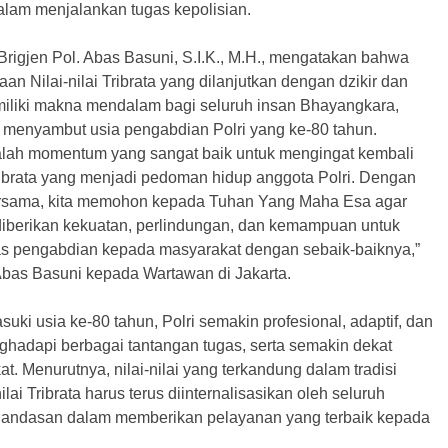
alam menjalankan tugas kepolisian.
Brigjen Pol. Abas Basuni, S.I.K., M.H., mengatakan bahwa
an Nilai-nilai Tribrata yang dilanjutkan dengan dzikir dan
liki makna mendalam bagi seluruh insan Bhayangkara,
menyambut usia pengabdian Polri yang ke-80 tahun.
adalah momentum yang sangat baik untuk mengingat kembali
 Tribrata yang menjadi pedoman hidup anggota Polri. Dengan
ersama, kita memohon kepada Tuhan Yang Maha Esa agar
 diberikan kekuatan, perlindungan, dan kemampuan untuk
s pengabdian kepada masyarakat dengan sebaik-baiknya,”
 Abas Basuni kepada Wartawan di Jakarta.
uki usia ke-80 tahun, Polri semakin profesional, adaptif, dan
ghadapi berbagai tantangan tugas, serta semakin dekat
. Menurutnya, nilai-nilai yang terkandung dalam tradisi
lai Tribrata harus terus diinternalisasikan oleh seluruh
landasan dalam memberikan pelayanan yang terbaik kepada