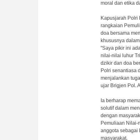
moral dan etika d
Kapusjarah Polri 
rangkaian Pemulia
doa bersama memi
khususnya dalam 
“Saya pikir ini 
nilai-nilai luhur
dzikir dan doa b
Polri senantiasa
menjalankan tuga
ujar Brigjen Pol.
Ia berharap memas
solutif dalam men
dengan masyarakat
Pemuliaan Nilai-ni
anggota sebagai 
masyarakat.