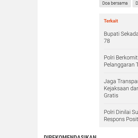
Doa bersama
D
Terkait
Bupati Sekad
78
Polri Berkom
Pelanggaran 
Jaga Transpar
Kejaksaan dan
Gratis
Polri Dinilai 
Respons Posit
DIREKOMENDASIKAN