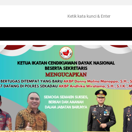
NTANG
PERISTIWA
HUKUM
OLAHRAGA
KESEHATAN
PEMKAB