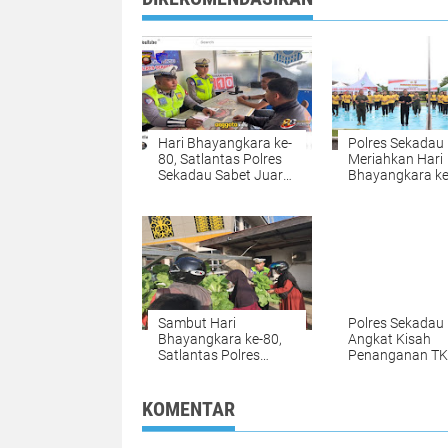
Hari Bhayangkara ke-
Polres Sekadau
80, Satlantas Polres
Meriahkan Hari
Sekadau Sabet Juara
Bhayangkara ke
III Tingkat Polda
dengan Senam
Kalbar
Bersama dan B
UMKM
Sambut Hari
Polres Sekadau
Bhayangkara ke-80,
Angkat Kisah
Satlantas Polres
Penanganan T
Sekadau Ajak Warga
dalam Film Pend
Panen Sawi
Balik Garis Polis
Hidroponik
KOMENTAR