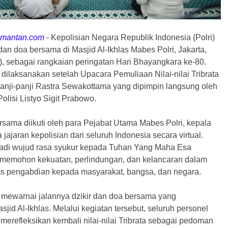
limantan.com
-
Kepolisian Negara Republik Indonesia (Polri)
dan doa bersama di Masjid Al-Ikhlas Mabes Polri, Jakarta,
), sebagai rangkaian peringatan Hari Bhayangkara ke-80.
 dilaksanakan setelah Upacara Pemuliaan Nilai-nilai Tribrata
anji-panji Rastra Sewakottama yang dipimpin langsung oleh
olisi Listyo Sigit Prabowo.
rsama diikuti oleh para Pejabat Utama Mabes Polri, kepala
a jajaran kepolisian dari seluruh Indonesia secara virtual.
jadi wujud rasa syukur kepada Tuhan Yang Maha Esa
 memohon kekuatan, perlindungan, dan kelancaran dalam
s pengabdian kepada masyarakat, bangsa, dan negara.
mewarnai jalannya dzikir dan doa bersama yang
sjid Al-Ikhlas. Melalui kegiatan tersebut, seluruh personel
k merefleksikan kembali nilai-nilai Tribrata sebagai pedoman