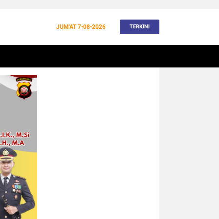
JUM'AT
7•08•2026
TERKINI
BANJIR
BUDAYA
WISATA