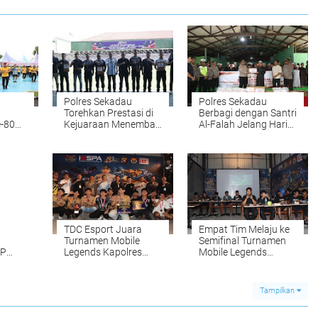
Polres Sekadau
Polres Sekadau
Torehkan Prestasi di
Berbagi dengan Santri
-80
Kejuaraan Menembak
Al-Falah Jelang Hari
Hari Bhayangkara ke-
Bhayangkara ke-80
azar
80 Polda Kalbar
TDC Esport Juara
Empat Tim Melaju ke
Turnamen Mobile
Semifinal Turnamen
KP
Legends Kapolres
Mobile Legends
ek "Di
Sekadau Cup 2026
Kapolres Sekadau
i"
Cup 2026
Tampilkan