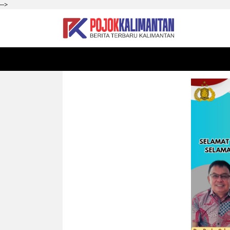
-->
HOME
SEKADAU
KALBAR
PONTIANAK
SI