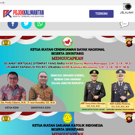
-->
JELAJAHI
TERKINI
0