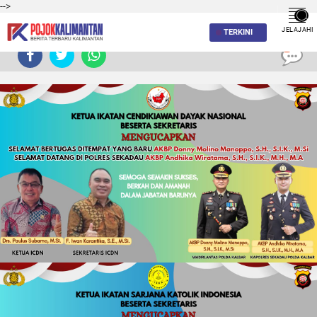
-->
JELAJAHI
TERKINI
0