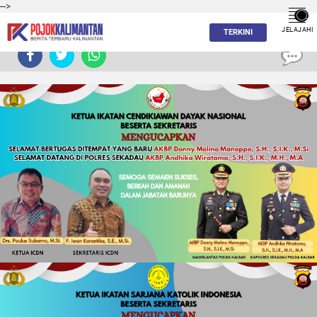
-->
JELAJAHI
TERKINI
0