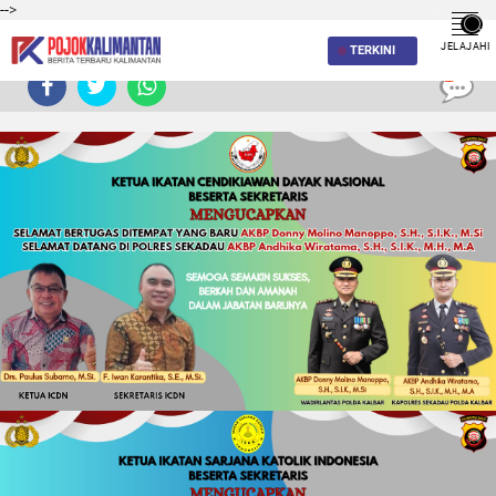
-->
JELAJAHI
TERKINI
0