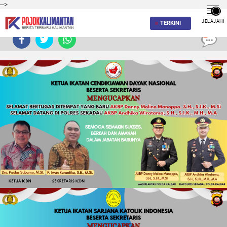
-->
JELAJAHI
TERKINI
0