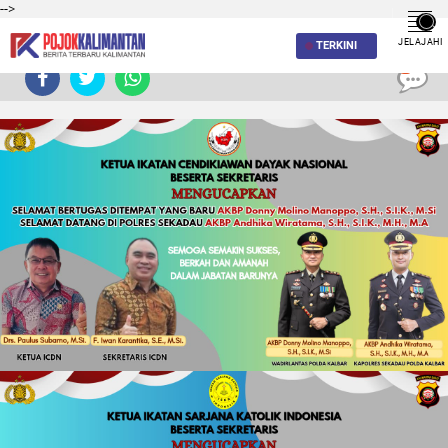
-->
JELAJAHI
TERKINI
0