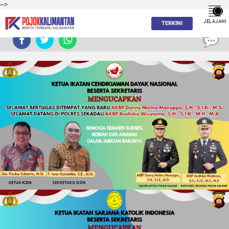
-->
JELAJAHI
TERKINI
0