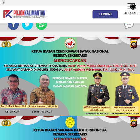
-->
JELAJAHI
TERKINI
0