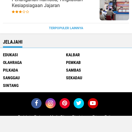
Kesiapsiagaan Jajaran
TERPOPULER LAINNYA
JELAJAHI
EDUKASI
KALBAR
OLAHRAGA
PEMKAB
PILKADA
SAMBAS
SANGGAU
SEKADAU
SINTANG
Redaksi
Pedoman Media Siber
Disclaimer
Privacy Policy
Copyright ©
2026 POJOKKALIMANTAN.COM
Premium
By