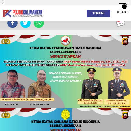
-->
JELAJAHI
TERKINI
0