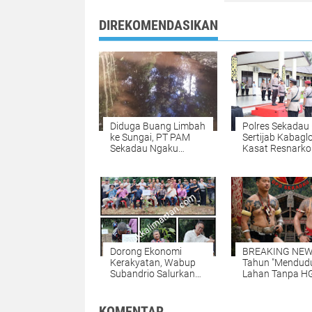
DIREKOMENDASIKAN
Diduga Buang Limbah
Polres Sekadau 
ke Sungai, PT PAM
Sertijab Kabagl
Sekadau Ngaku
Kasat Resnark
Sudah Sesuai Baku
dan Kasi Huma
Mutu
Dorong Ekonomi
BREAKING NEW
Kerakyatan, Wabup
Tahun "Mendudu
Subandrio Salurkan
Lahan Tanpa H
2000 Bibit Kopi Ansok
Izin PT Arvena
di Setawar
Sepakat Didoro
untuk Dicabut
KOMENTAR