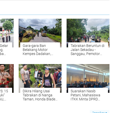
Gelar
Gara-gara Ban
Tabrakan Beruntun di
og,
Belakang Motor
Jalan Sekadau -
oba
Kempes Dadakan,
Sanggau, Pemotor
s
Seorang Pengendara
Tewas di Tempat
di Entada Sekadau
Jadi Korban Tabrakan
Maut
S: 15
Dikira Hilang Usai
​Suarakan Nasib
ki"
Tabrakan di Nanga
Petani, Mahasiswa
GU,
Taman, Honda Blade
ITKK Minta DPRD
Ditemukan di Semak
Sekadau Usut Indikasi
ng
Dekat TKP
Kartel Sawit
Tampilkan