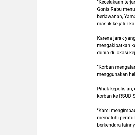
"Kecelakaan terja
Gonis Rabu menuj
berlawanan, Yam
masuk ke jalur ka
Karena jarak yang 
mengakibatkan ke
dunia di lokasi ke
"Korban mengalami
menggunakan hel
Pihak kepolisian,
korban ke RSUD S
"Kami mengimbau 
mematuhi peratur
berkendara lainn