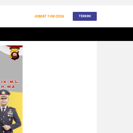
JUM'AT
7•08•2026
TERKINI
BANJIR
BUDAYA
WISATA