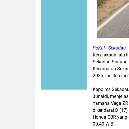
PoKal - Sekadau
Kecelakaan lalu l
Sekadau-Sintang,
Kecamatan Sekada
2025. Insiden ini
Kapolres Sekada
Junaidi, menjela
Yamaha Vega ZR 
dikendarai D (17
Honda CBR yang di
00.40 WIB.