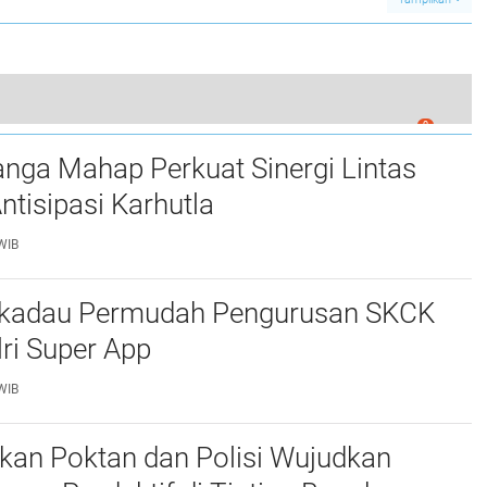
0
ggal Saat Kecelakaan di Jalan Sekadau - Sintang
nga Mahap Perkuat Sinergi Lintas
Antisipasi Karhutla
WIB
ekadau Permudah Pengurusan SKCK
ri Super App
WIB
an Poktan dan Polisi Wujudkan