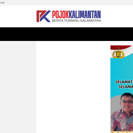
-->
HOME
SEKADAU
KALBAR
PONTIANAK
SI