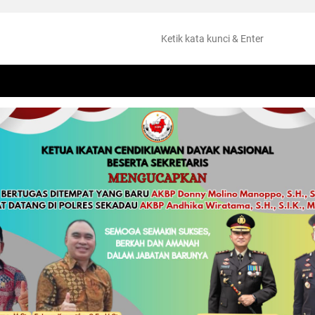
NTANG
PERISTIWA
HUKUM
OLAHRAGA
KESEHATAN
PEMKAB