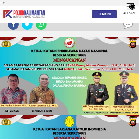
-->
JELAJAHI
TERKINI
0