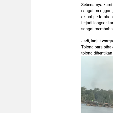
Sebenarnya kami t
sangat menggang
akibat pertambang
terjadi longsor ka
sangat membahay
Jadi, lanjut warg
Tolong para piha
tolong dihentikan