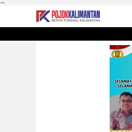
-->
HOME
SEKADAU
KALBAR
PONTIANAK
SI