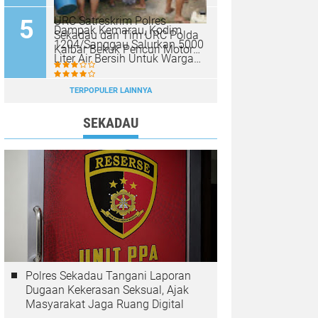
URC Satreskrim Polres
Dampak Kemarau, Kodim
Sekadau dan Tim URC Polda
1204/Sanggau Salurkan 5000
Kalbar Bekuk Pencuri Motor
Liter Air Bersih Untuk Warga
KLX, Satu Pelaku Masih
Desa Entakai
Diburu
TERPOPULER LAINNYA
SEKADAU
Polres Sekadau Tangani Laporan
Dugaan Kekerasan Seksual, Ajak
Masyarakat Jaga Ruang Digital