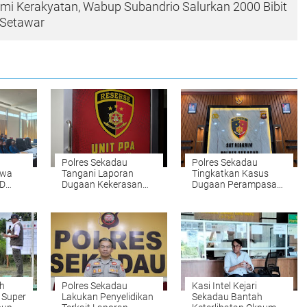
mi Kerakyatan, Wabup Subandrio Salurkan 2000 Bibit
 Setawar
Polres Sekadau
Polres Sekadau
swa
Tangani Laporan
Tingkatkan Kasus
RD
Dugaan Kekerasan
Dugaan Perampasan
dikasi
Seksual, Ajak
Emas ke Tahap
Masyarakat Jaga
Penyidikan
Ruang Digital
h
Polres Sekadau
​Kasi Intel Kejari
 Super
Lakukan Penyelidikan
Sekadau Bantah