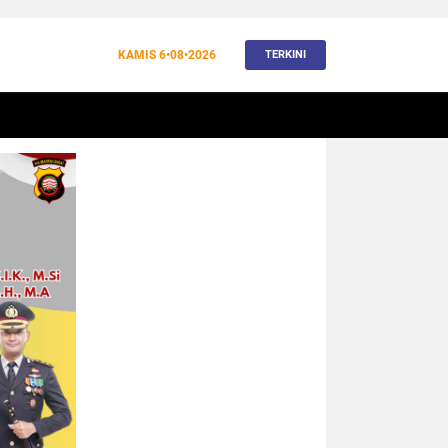
KAMIS
6•08•2026
TERKINI
BANJIR
BUDAYA
WISATA