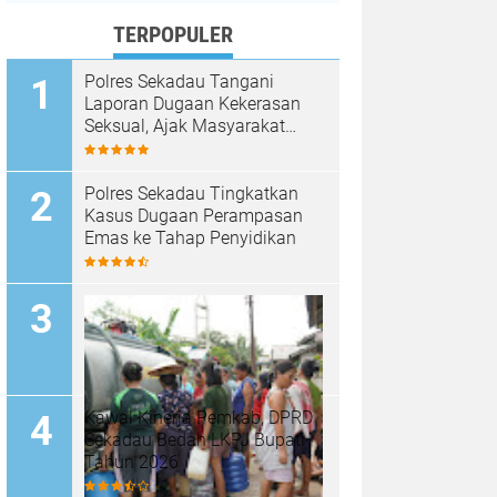
TERPOPULER
Polres Sekadau Tangani
Laporan Dugaan Kekerasan
Seksual, Ajak Masyarakat
Jaga Ruang Digital
Polres Sekadau Tingkatkan
Kasus Dugaan Perampasan
Emas ke Tahap Penyidikan
Kawal Kinerja Pemkab, DPRD
Sekadau Bedah LKPJ Bupati
Tahun 2026