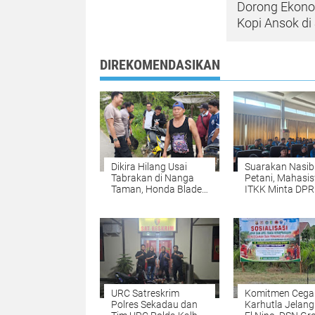
Dorong Ekono
Kopi Ansok di
DIREKOMENDASIKAN
Dikira Hilang Usai
​Suarakan Nasib
Tabrakan di Nanga
Petani, Mahasi
Taman, Honda Blade
ITKK Minta DP
Ditemukan di Semak
Sekadau Usut In
Dekat TKP
Kartel Sawit
URC Satreskrim
Komitmen Cega
Polres Sekadau dan
Karhutla Jelang