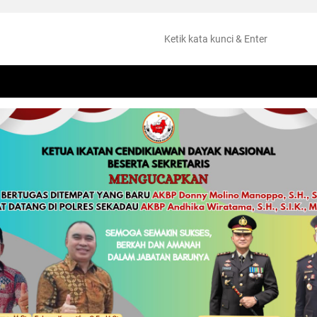
NTANG
PERISTIWA
HUKUM
OLAHRAGA
KESEHATAN
PEMKAB