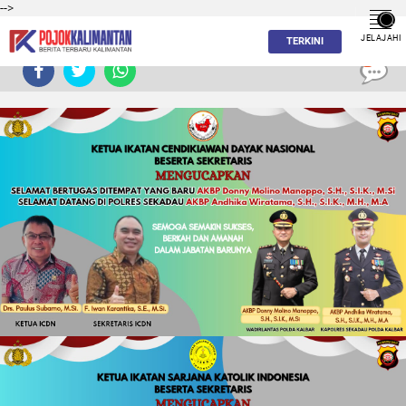
-->
JELAJAHI
TERKINI
0