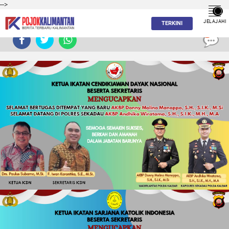
-->
JELAJAHI
TERKINI
0