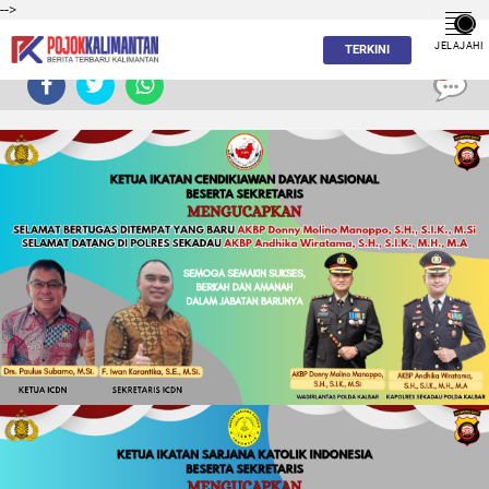
-->
JELAJAHI
TERKINI
0