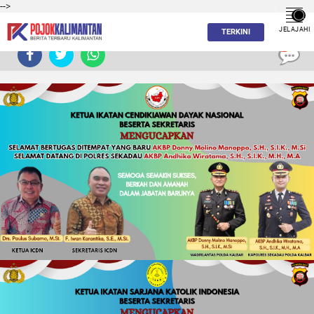
-->
JELAJAHI
TERKINI
0