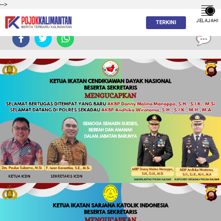
-->
JELAJAHI
TERKINI
0