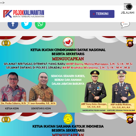
-->
JELAJAHI
TERKINI
0