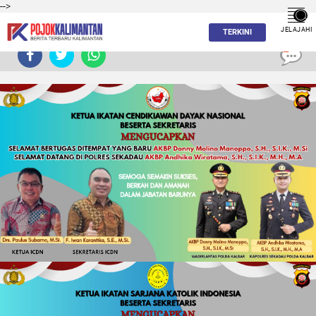
-->
JELAJAHI
TERKINI
0